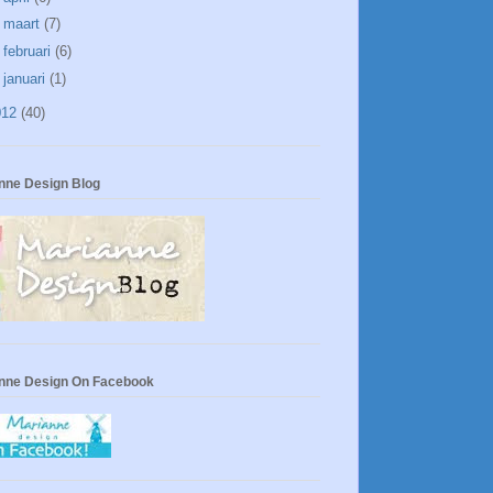
►
maart
(7)
►
februari
(6)
►
januari
(1)
012
(40)
nne Design Blog
nne Design On Facebook