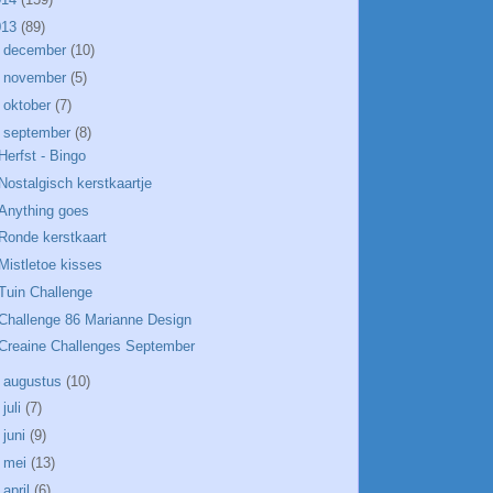
013
(89)
►
december
(10)
►
november
(5)
►
oktober
(7)
▼
september
(8)
Herfst - Bingo
Nostalgisch kerstkaartje
Anything goes
Ronde kerstkaart
Mistletoe kisses
Tuin Challenge
Challenge 86 Marianne Design
Creaine Challenges September
►
augustus
(10)
►
juli
(7)
►
juni
(9)
►
mei
(13)
►
april
(6)