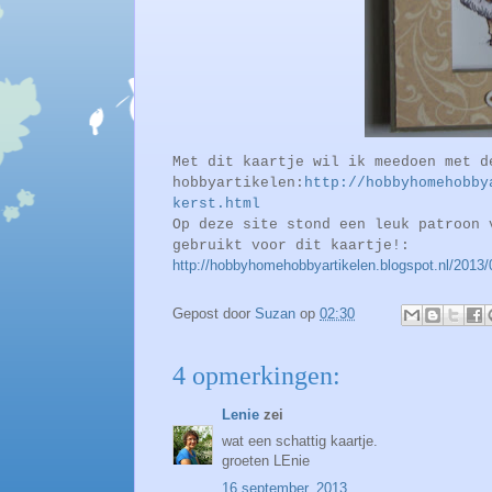
Met dit kaartje wil ik meedoen met d
hobbyartikelen:
http://hobbyhomehobby
kerst.html
Op deze site stond een leuk patroon 
gebruikt voor dit kaartje!:
http://hobbyhomehobbyartikelen.blogspot.nl/2013/0
Gepost door
Suzan
op
02:30
4 opmerkingen:
Lenie
zei
wat een schattig kaartje.
groeten LEnie
16 september, 2013