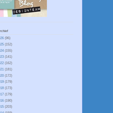
rchief
026
(96)
025
(152)
024
(155)
023
(141)
022
(162)
021
(181)
020
(172)
019
(179)
018
(173)
017
(179)
016
(190)
015
(203)
014
(159)